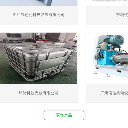
浙江凯色丽科技发展有限公司
找料
环储科技无锡有限公司
广州儒佳机电
更多产品