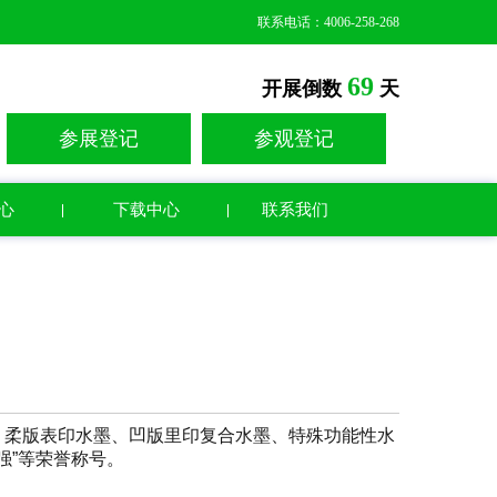
联系电话：4006-258-268
69
开展倒数
天
参展登记
参观登记
心
下载中心
联系我们
、柔版表印水墨、凹版里印复合水墨、特殊功能性水
强”等荣誉称号。