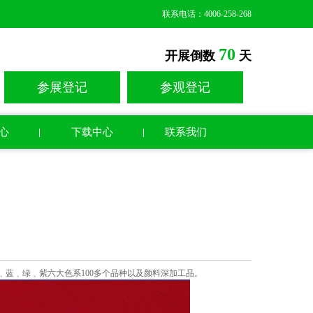
联系电话：4006-258-268
70
开展倒数
天
参展登记
参观登记
心
下载中心
联系我们
蓝﹑绿﹑紫六大色系100多个品种以及颜料深加工品。