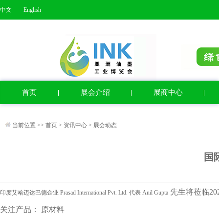
中文
English
首页
展会介绍
展商中心
当前位置 >>
首页
>
资讯中心
>
展会动态
国
先生将莅临2
印度艾哈迈达巴德企业 Prasad International Pvt. Ltd. 代表
Anil Gupta
关注产品： 原材料