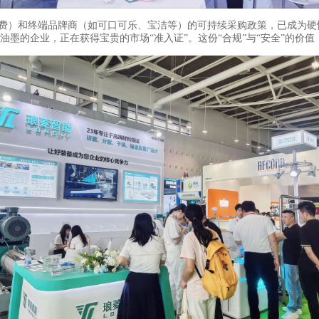
排放收费）和终端品牌商（如可口可乐、宝洁等）的可持续采购政策，已成为
证”）油墨的企业，正在获得宝贵的市场“准入证”。这份“合规”与“安全”的